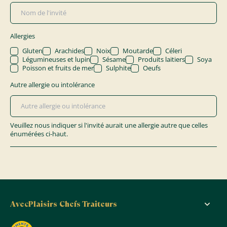
Allergies
Gluten
Arachides
Noix
Moutarde
Céleri
Légumineuses et lupin
Sésame
Produits laitiers
Soya
Poisson et fruits de mer
Sulphite
Oeufs
Autre allergie ou intolérance
Veuillez nous indiquer si l'invité aurait une allergie autre que celles
énumérées ci-haut.
AvecPlaisirs Chefs Traiteurs