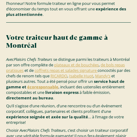
l’honneur! Notre formule traiteur en ligne pour vous permet
d’économiser du temps tout en vous offrant une
expérience des
plus attentionnée
.
Votre traiteur haut de gamme à
Montréal
AvecPlaisirs Chefs Traiteurs
se distingue parmi les traiteurs à Montréal
par son offre complète de
plateaux et de bouchées
,
de bols repas
pratiques
et de
coffrets repas et salades signature
concoctés par des
chefs de renom tels que
RICARDO
,
Isabelle Huot
,
Mandy’s
et
plusieurs autres. Tout a été pensé pour offrir un
service haut de
gamme et
écoresponsable
, incluant des ustensiles entièrement
compostables et une
livraison express
à faible émission,
directement au bureau
.
Qu’il s’agisse d’une réunion, d’une rencontre ou d’un événement
corporatif, collègues, partenaires et clients profitent d’une
expérience soignée et axée sur la qualité
… à l’image de votre
entreprise!
Choisir
AvecPlaisirs Chefs Traiteurs
, c’est choisir un traiteur corporatif
avec une véritable formule gagnante! Il nous fera également plaisir