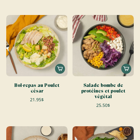
Bol-repas au Poulet
Salade bombe de
césar
protéines et poulet
végétal
21.95$
25.50$