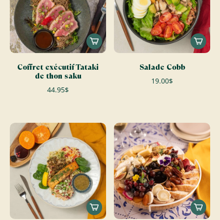
Coffret exécutif Tataki
Salade Cobb
de thon saku
19.00$
44.95$