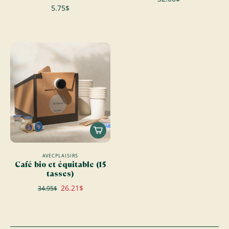
5.75$
AVECPLAISIRS
Café bio et équitable (15
tasses)
26.21$
34.95$