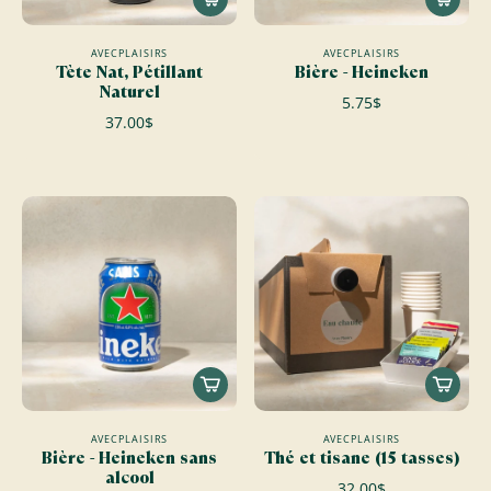
AVECPLAISIRS
AVECPLAISIRS
Tète Nat, Pétillant
Bière - Heineken
Naturel
5.75$
37.00$
AVECPLAISIRS
AVECPLAISIRS
Bière - Heineken sans
Thé et tisane (15 tasses)
alcool
32.00$