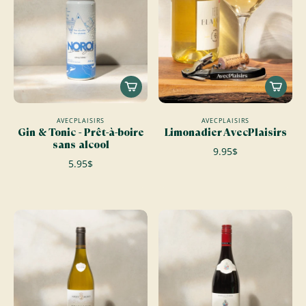
AVECPLAISIRS
AVECPLAISIRS
Gin & Tonic - Prêt-à-boire
Limonadier AvecPlaisirs
sans alcool
9.95$
5.95$