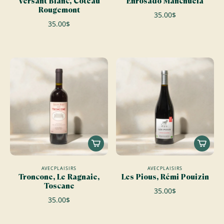
Versant Blanc, Côteau
Enrosado Manchuela
Rougemont
35.00$
35.00$
AVECPLAISIRS
AVECPLAISIRS
Troncone, Le Ragnaie,
Les Pious, Rémi Pouizin
Toscane
35.00$
35.00$