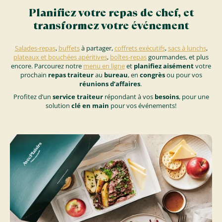
Planifiez votre repas de chef, et
transformez votre événement
Salades-repas
,
buffets
à partager,
coffrets exécutifs
,
sacs à lunchs
,
plateaux et bouchées apéritives
,
boîtes-repas
gourmandes, et plus
encore. Parcourez notre
menu en ligne
et
planifiez aisément
votre
prochain
repas traiteur
au
bureau
, en
congrès
ou pour vos
réunions d’affaires
.
Profitez d’un
service traiteur
répondant à vos
besoins
, pour une
solution
clé en main
pour vos événements!