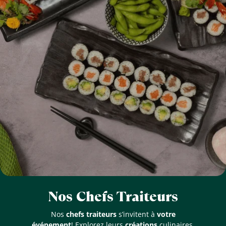
Nos Chefs Traiteurs
Nos
chefs traiteurs
s’invitent à
votre
événement
! Explorez leurs
créations
culinaires,