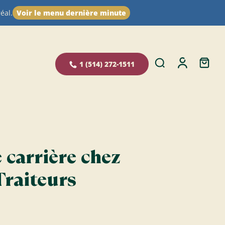
éal.
Voir le menu dernière minute
1 (514) 272-1511
 carrière chez
Traiteurs