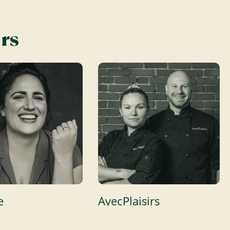
urs
e
AvecPlaisirs