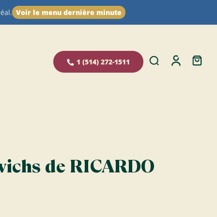
éal.
Voir le menu dernière minute
1 (514) 272-1511
wichs de RICARDO