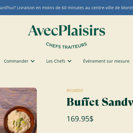
urd’hui? Livraison en moins de 60 minutes au centre-ville de Montr
Commander
Les Chefs
Événement sur mesure
RICARDO
Buffet Sand
169.95$